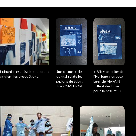
ticipant-e est dévolu un pan de
Une «
une
» de
«
Vitry, quartier de
umulent les productions.
journal relate les
l’Horloge : les yeux
exploits de Sabir,
laser de
MAPAIN
alias
CAMELEON
.
taillent des haies
pour la beauté.
»