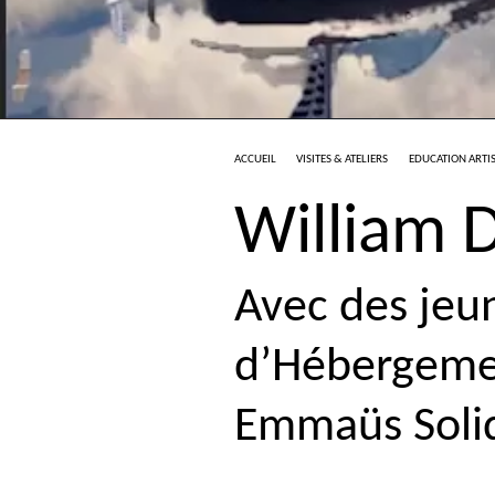
ACCUEIL
VISITES & ATELIERS
EDUCATION ARTIS
William
Avec des jeu
d’Hébergemen
Emmaüs Solida