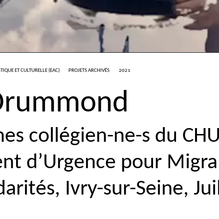
TIQUE ET CULTURELLE (
EAC
)
PROJETS ARCHIVÉS
2021
 Drummond
nes collégien-ne-s du
CH
t d’Urgence pour Migran
rités, Ivry-sur-Seine, Jui