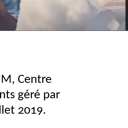
UM
, Centre
ts géré par
llet 2019.