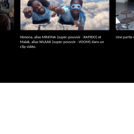
Nimona, alias
MINONA
(super-pouvoir :
RAPIDO
) et
Une partie
Malak, alias
WLAAK
(super-pouvoir :
VOOM
) dans un
clip vidéo.
omment venir
Les outils de vi
au musée ?