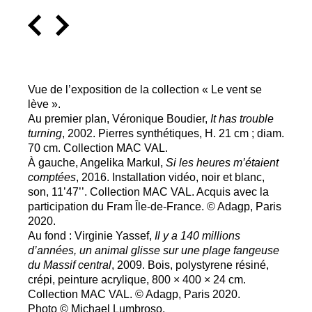
Vue de l’exposition de la collection «
Le vent se
lève
».
Au premier plan, Véronique Boudier,
It has trouble
turning
, 2002. Pierres synthétiques, H. 21 cm
; diam.
70 cm. Collection
MAC
VAL
.
À gauche, Angelika Markul,
Si les heures m’étaient
comptées
, 2016. Installation vidéo, noir et blanc,
son, 11’47’’. Collection
MAC
VAL
. Acquis avec la
participation du Fram Île-de-France. © Adagp, Paris
2020.
Au fond : Virginie Yassef,
Il y a 140 millions
d’années, un animal glisse sur une plage fangeuse
du Massif central
, 2009. Bois, polystyrene résiné,
crépi, peinture acrylique, 800 × 400 × 24 cm.
Collection
MAC
VAL
. © Adagp, Paris 2020.
Photo © Michael Lumbroso.