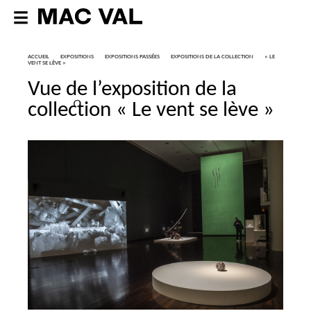
ACCUEIL
EXPOSITIONS
EXPOSITIONS PASSÉES
EXPOSITIONS DE LA COLLECTION
«
LE
VENT SE LÈVE
»
Vue de l’exposition de la
collection «
Le vent se lève
»