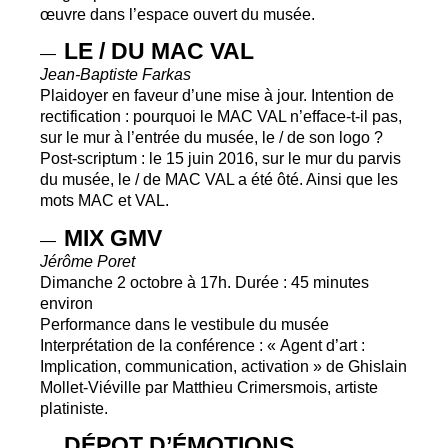
œuvre dans l’espace ouvert du musée.
LE
/
DU
MAC
VAL
—
Jean-Baptiste Farkas
Plaidoyer en faveur d’une mise à jour. Intention de
rectification : pourquoi le
MAC
VAL
n’efface-t-il pas,
sur le mur à l’entrée du musée, le / de son logo
?
Post-scriptum : le 15 juin 2016, sur le mur du parvis
du musée, le / de
MAC
VAL
a été ôté. Ainsi que les
mots
MAC
et
VAL
.
MIX
GMV
—
Jérôme Poret
Dimanche 2 octobre à 17h. Durée : 45 minutes
environ
Performance dans le vestibule du musée
Interprétation de la conférence : «
Agent d’art :
Implication, communication, activation
» de Ghislain
Mollet-Viéville par Matthieu Crimersmois, artiste
platiniste.
DÉ
POT
D’É
MOTIONS
—