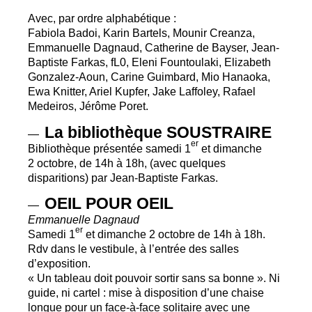
Avec, par ordre alphabétique :
Fabiola Badoi, Karin Bartels, Mounir Creanza,
Emmanuelle Dagnaud, Catherine de Bayser, Jean-
Baptiste Farkas, fL0, Eleni Fountoulaki, Elizabeth
Gonzalez-Aoun, Carine Guimbard, Mio Hanaoka,
Ewa Knitter, Ariel Kupfer, Jake Laffoley, Rafael
Medeiros, Jérôme Poret.
La bibliothèque
SOUSTRAIRE
—
er
Bibliothèque présentée samedi 1
et dimanche
2 octobre, de 14h à 18h, (avec quelques
disparitions) par Jean-Baptiste Farkas.
OEIL
POUR
OEIL
—
Emmanuelle Dagnaud
er
Samedi 1
et dimanche 2 octobre de 14h à 18h.
Rdv dans le vestibule, à l’entrée des salles
d’exposition.
«
Un tableau doit pouvoir sortir sans sa bonne
». Ni
guide, ni cartel : mise à disposition d’une chaise
longue pour un face-à-face solitaire avec une