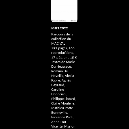
Mars 2022
Parcours de la
collection du
MAC
VAL
192 pages, 160
reproductions,
17 x 21 cm, 15 €
Textes de Marie
Darrieussecq,
Romina De
Novellis, Alexia
Fabre, Agnès
Gayraud,
Caroline
Honorien,
Philippe Liotard,
Claire Moulène,
Mathieu Potte-
Bonneville,
Fabienne Radi,
Anne-Lou
Vicente, Marion