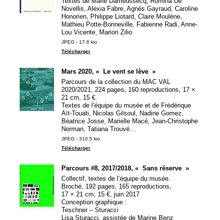
Textes de Marie Darrieussecq, Romina De
Novellis, Alexia Fabre, Agnès Gayraud, Caroline
Honorien, Philippe Liotard, Claire Moulène,
Mathieu Potte-Bonneville, Fabienne Radi, Anne-
Lou Vicente, Marion Zilio
JPEG - 17.6 kio
Télécharger
Mars 2020, «
Le vent se lève
»
Parcours de la collection du
MAC
VAL
2020/2021, 224 pages, 160 reproductions, 17 ×
21 cm, 15 €.
Textes de l’équipe du musée et de Frédérique
Aït-Touati, Nicolas Gilsoul, Nadine Gomez,
Béatrice Josse, Marielle Macé, Jean-Christophe
Norman, Tatiana Trouvé…
JPEG - 310.5 kio
Télécharger
Parcours #8, 2017/2018, «
Sans réserve
»
Collectif, textes de l’équipe du musée.
Broché, 192 pages, 165 reproductions,
17 × 21 cm, 15 €, juin 2017
Conception graphique :
Teschner – Sturacci
Lisa Sturacci, assistée de Marine Benz