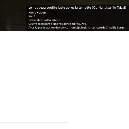
Le nouveau souffle juste après la tempête (Ou Nanatsu No Taizai)
Meiro Koizumi
2018
Installation vidéo 40min.
Œuvre créée lors d’une résidence au
MAC
VAL
.
Avec la participation du service municipale de la jeunesse de Chevilly-Larue.