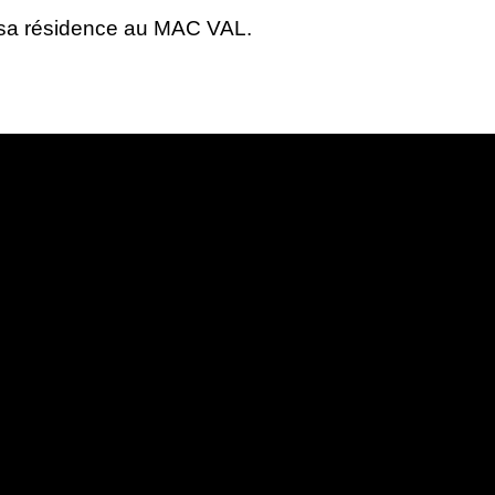
 sa résidence au
MAC
VAL
.