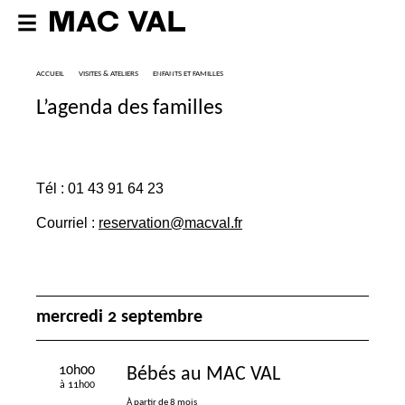
ACCUEIL
VISITES & ATELIERS
ENFANTS ET FAMILLES
L’agenda des familles
Tél : 01 43 91 64 23
Courriel :
reservation@macval.fr
mercredi 2 septembre
10h00
Bébés au
MAC
VAL
à 11h00
À partir de 8 mois