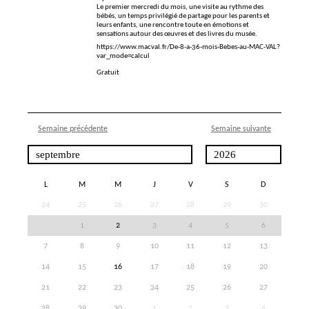
Le premier mercredi du mois, une visite au rythme des
bébés, un temps privilégié de partage pour les parents et
leurs enfants, une rencontre toute en émotions et
sensations autour des œuvres et des livres du musée.
https://www.macval.fr/De-8-a-36-mois-Bebes-au-MAC-VAL?
var_mode=calcul
Gratuit
Semaine précédente
Semaine suivante
L
M
M
J
V
S
D
24
25
26
27
28
29
30
31
1
2
3
4
5
6
7
8
9
10
11
12
13
14
15
16
17
18
19
20
21
22
23
24
25
26
27
28
29
30
1
2
3
4