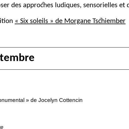
ser des approches ludiques, sensorielles et
ition
«
Six soleils
» de Morgane Tschiember
ptembre
numental
» de Jocelyn Cottencin
re