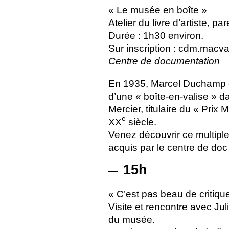
«
Le musée en boîte
»
Atelier du livre d’artiste, pa
Durée : 1h30 environ.
Sur inscription : cdm.macv
Centre de documentation
En 1935, Marcel Duchamp e
d’une «
boîte-en-valise
» da
Mercier, titulaire du «
Prix 
e
XX
siècle.
Venez découvrir ce multipl
acquis par le centre de do
15h
—
«
C’est pas beau de critiqu
Visite et rencontre avec Juli
du musée.