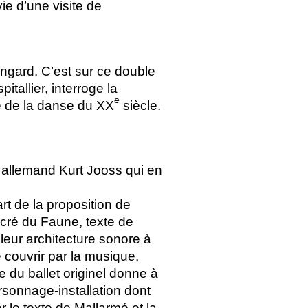
vie d’une visite de
ringard. C’est sur ce double
tallier, interroge la
e
e de la danse du
XX
siècle.
 allemand Kurt Jooss qui en
t de la proposition de
acré du Faune, texte de
leur architecture sonore à
e couvrir par la musique,
 du ballet originel donne à
rsonnage-installation dont
r le texte de Mallarmé et la