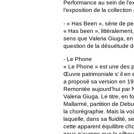
Performance au sein de l’e
l’exposition de la collection
- «
Has Been
», série de p
«
Has been
», littéralement,
sens que Valeria Giuga, en 
question de la désuétude d
- Le Phone
«
Le Phone
» est une des p
Œuvre patrimoniale s’ il en 
a proposé sa version en 19
Remontée aujourd’hui par No
Valeria Giuga. Le titre, en
Mallarmé, partition de Deb
la chorégraphie. Mais la voi
laquelle, dans sa fluidité,
cette apparent équilibre ch
nous n’aurons que la silhoue