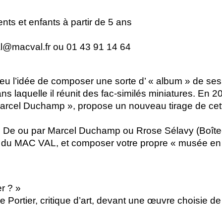
rents et enfants à partir de 5 ans
al@macval.fr ou 01 43 91 14 64
u l’idée de composer une sorte d’ «
album
» de ses
ns laquelle il réunit des fac-similés miniatures. En 2
Marcel Duchamp
», propose un nouveau tirage de c
e De ou par Marcel Duchamp ou Rrose Sélavy (Boîte-
c du
MAC
VAL
, et composer votre propre «
musée en 
er
?
»
e Portier, critique d’art, devant une œuvre choisie de 