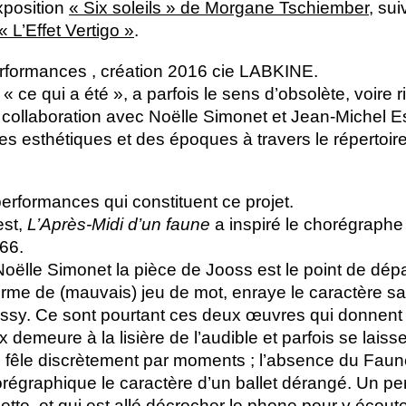
xposition
«
Six soleils
» de Morgane Tschiember
, sui
«
L’Effet Vertigo
»
.
erformances , création 2016 cie
LABKINE
.
 «
ce qui a été
», a parfois le sens d’obsolète, voire 
collaboration avec Noëlle Simonet et Jean-Michel Espi
es esthétiques et des époques à travers le répertoir
erformances qui constituent ce projet.
est,
L’Après-Midi d’un faune
a inspiré le chorégraphe
66.
ëlle Simonet la pièce de Jooss est le point de dépar
 forme de (mauvais) jeu de mot, enraye le caractère s
ussy. Ce sont pourtant ces deux œuvres qui donnent 
x demeure à la lisière de l’audible et parfois se laiss
 se fêle discrètement par moments
; l’absence du Faune
orégraphique le caractère d’un ballet dérangé. Un pe
tte, et qui est allé décrocher le phone pour y écoute