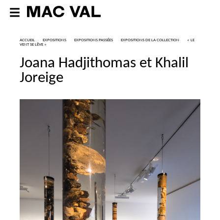
ACCUEIL
EXPOSITIONS
EXPOSITIONS PASSÉES
EXPOSITIONS DE LA COLLECTION
«
LE
VENT SE LÈVE
»
Joana Hadjithomas et Khalil
Joreige