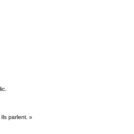
ic.
ls parlent.
»