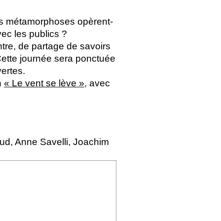
ces métamorphoses opèrent-
vec les publics
?
tre, de partage de savoirs
Cette journée sera ponctuée
ertes.
n
«
Le vent se lève
»
, avec
ud, Anne Savelli, Joachim