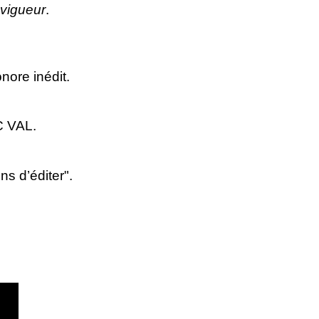
 vigueur
.
onore inédit.
C
VAL
.
ns d’éditer".