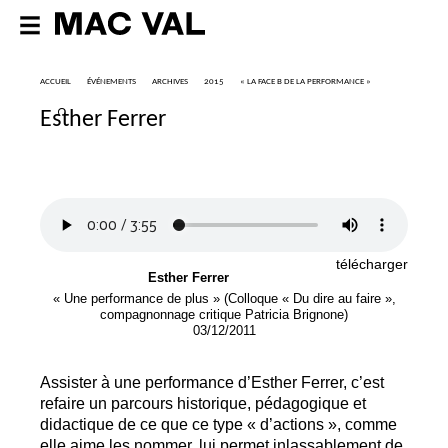
ACCUEIL
ÉVÉNEMENTS
ARCHIVES
2015
«
LA FACE B DE LA PERFORMANCE
»
Esther Ferrer
télécharger
Esther Ferrer
«
Une performance de plus
» (Colloque «
Du dire au faire
»,
compagnonnage critique Patricia Brignone)
03/12/2011
Assister à une performance d’Esther Ferrer, c’est
refaire un parcours historique, pédagogique et
didactique de ce que ce type «
d’actions
», comme
elle aime les nommer, lui permet inlassablement de