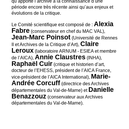
qu’apporte l’archive à la connaissance d’une
période encore très récente ainsi qu’aux enjeux et
évolutions de la critique.
Alexia
Le Comité scientifique est composé de :
Fabre
(conservateur en chef du
MAC
VAL
),
Jean-Marc Poinsot
(Université de Rennes
Claire
II
et Archives de la Critique d’Art),
Leroux
(laboratoire
ARNUM
-
ESIEA
et membre
Annie Claustres
de l’
AICA
),
(
INHA
),
Raphaël Cuir
(critique et historien d’art,
docteur de l’
EHESS
, président de l’
AICA
France,
Marie-
vice-président de l’
AICA
International),
Andrée Corcuff
(directrice des Archives
Danielle
départementales du Val-de-Marne) et
Benazzouz
(conservateur aux Archives
départementales du Val-de-Marne).