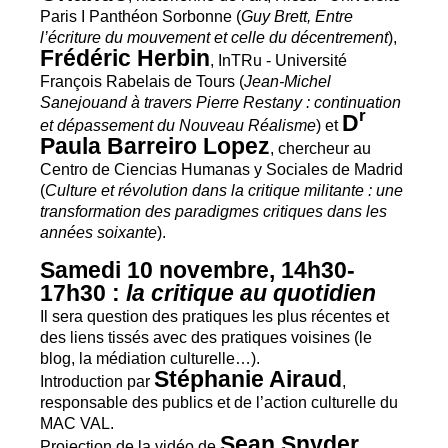
Paris I Panthéon Sorbonne (
Guy Brett, Entre
l’écriture du mouvement et celle du décentrement
),
Frédéric Herbin
, InTRu - Université
François Rabelais de Tours (
Jean-Michel
Sanejouand à travers Pierre Restany : continuation
r
D
et dépassement du Nouveau Réalisme
) et
Paula Barreiro Lopez
, chercheur au
Centro de Ciencias Humanas y Sociales de Madrid
(
Culture et révolution dans la critique militante : une
transformation des paradigmes critiques dans les
années soixante
).
Samedi 10 novembre, 14h30-
17h30 :
la critique au quotidien
Il sera question des pratiques les plus récentes et
des liens tissés avec des pratiques voisines (le
blog, la médiation culturelle…).
Stéphanie Airaud
Introduction par
,
responsable des publics et de l’action culturelle du
MAC
VAL
.
Sean Snyder
Projection de la vidéo de