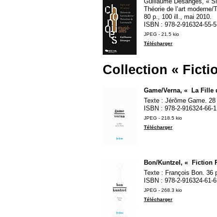
Guillaume Désanges, «
S
Théorie de l’art moderne/
80 p., 100 ill., mai 2010.
ISBN
: 978-2-916324-55-5
JPEG - 21.5 kio
Télécharger
Collection «
Ficti
Game/Verna, «
La Fille
Texte : Jérôme Game. 28 
ISBN
: 978-2-916324-66-1
JPEG - 218.5 kio
Télécharger
Bon/Kuntzel, «
Fiction 
Texte : François Bon. 36 
ISBN
: 978-2-916324-61-6
JPEG - 268.3 kio
Télécharger