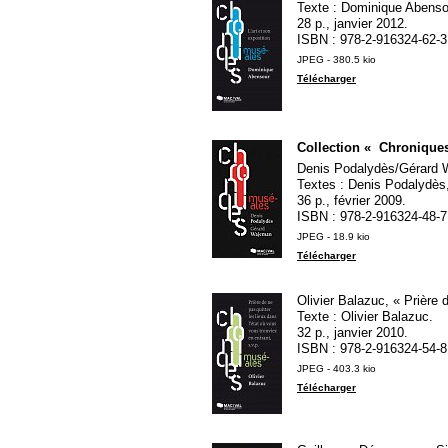
Texte : Dominique Abenso
28 p., janvier 2012.
ISBN
: 978-2-916324-62-3
JPEG - 380.5 kio
Télécharger
Collection «
Chronique
Denis Podalydès/Gérard 
Textes : Denis Podalydè
36 p., février 2009.
ISBN
: 978-2-916324-48-7
JPEG - 18.9 kio
Télécharger
Olivier Balazuc, «
Prière 
Texte : Olivier Balazuc.
32 p., janvier 2010.
ISBN
: 978-2-916324-54-8
JPEG - 403.3 kio
Télécharger