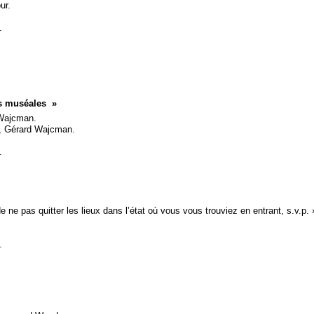
ur.
.
s muséales
»
Wajcman.
s, Gérard Wajcman.
.
de ne pas quitter les lieux dans l’état où vous vous trouviez en entrant, s.v.p.
.