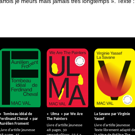
arfois je meurs mais jamais très longtemps
». Texte 
«
Tombeau idéal de
«
Ulma
» par We Are
La Savane par Virginie
Ferdinand Cheval
» par
The Painters
Yassef
Aurélien Froment
Livre d’artiste jeunesse
Livre d’artiste jeunesse
Livre d’artiste jeunesse
48 pages, 30
Texte librement adapté d
48 pages, 45
reproductions, 23,5 x
la pièce de théâtre The