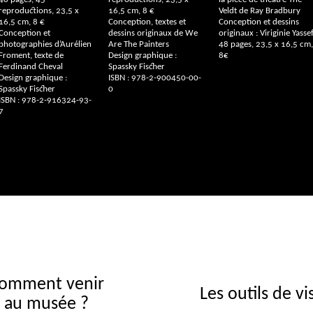
reproductions, 23,5 x
16,5 cm, 8 €
Veldt de Ray Bradbury
16,5 cm, 8 €
Conception, textes et
Conception et dessins
Conception et
dessins originaux de We
originaux : Viriginie Yasse
photographies d’Aurélien
Are The Painters
48 pages, 23,5 x 16,5 cm
Froment, texte de
Design graphique :
8€
Ferdinand Cheval
Spassky Fischer
Design graphique :
ISBN
: 978-2-900450-00-
Spassky Fischer
0
ISBN
: 978-2-916324-93-
7
omment venir
Les outils de vi
au musée ?