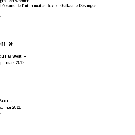
igns and Wonders.
Théorème de l’art maudit
». Texte : Guillaume Désanges.
.
on
»
 du Far West
»
p., mars 2012.
Peau
»
p., mai 2011.
.