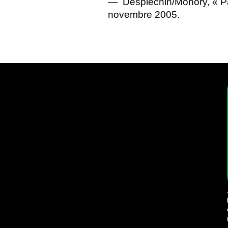
— Desplechin/Monory, «
P
novembre 2005.