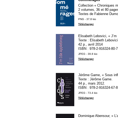
Collection «
Chroniques m
2 volumes, 36 et 80 pages
Textes de Fabienne Dumon
PNG - 37.8 kio
Télécharger
Elisabeth Lebovici, «
J’m 
Texte : Elisabeth Lebovici
42 p., avril 2014
ISBN
: 978-2-916324-80-7
JPEG - 39.8 kio
Télécharger
Jérôme Game, «
Sous infl
Texte : Jérôme Game.
44 p., mars 2012.
ISBN
: 978-2-916324-67-8
JPEG - 73.4 kio
Télécharger
Dominique Abensour, «
L’