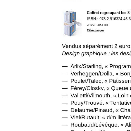
Coffret regroupant les 8
ISBN
: 978-2-916324-45-6
JPEG - 39.5 kio
Télécharger
Vendus séparément 2 euros
Design graphique : les de
— Arlix/Starling, «
Progra
— Verheggen/Dolla, «
Bonj
— Poulet/Talec, «
Pâtisser
— Férey/Closky, «
Queue 
— Valletti/Vilmouth, «
Loin 
— Pouy/Trouvé, «
Tentative
— Delaume/Pinaud, «
Cha
— Viel/Rutault, «
d/m littéra
— Roubaud/Lévêque, «
Al