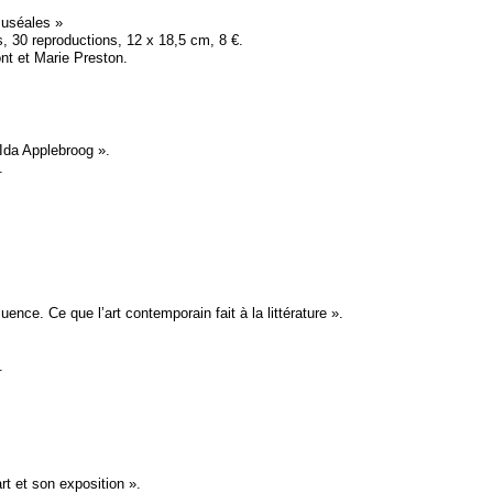
uséales
»
, 30 reproductions, 12 x 18,5 cm, 8 €.
t et Marie Preston.
Ida Applebroog
».
.
uence. Ce que l’art contemporain fait à la littérature
».
.
art et son exposition
».