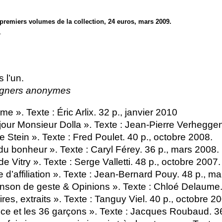
 premiers volumes de la collection, 24 euros, mars 2009.
.
 l’un.
signers anonymes
mme
». Texte : Éric Arlix. 32 p., janvier 2010
our Monsieur Dolla
». Texte : Jean-Pierre Verheggen
ie Stein
». Texte : Fred Poulet. 40 p., octobre 2008.
du bonheur
». Texte : Caryl Férey. 36 p., mars 2008.
de Vitry
». Texte : Serge Valletti. 48 p., octobre 2007.
 d’affiliation
». Texte : Jean-Bernard Pouy. 48 p., ma
nson de geste & Opinions
». Texte : Chloé Delaume.
ires, extraits
». Texte : Tanguy Viel. 40 p., octobre 2
ice et les 36 garçons
». Texte : Jacques Roubaud. 36