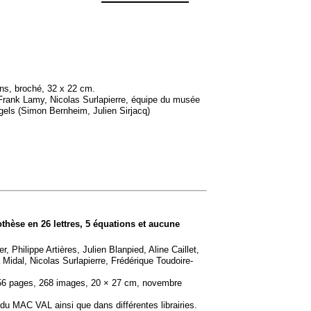
ns, broché, 32 x 22 cm.
 Frank Lamy, Nicolas Surlapierre, équipe du musée
els (Simon Bernheim, Julien Sirjacq)
thèse en 26 lettres, 5 équations et aucune
, Philippe Artières, Julien Blanpied, Aline Caillet,
Midal, Nicolas Surlapierre, Frédérique Toudoire-
256 pages, 268 images, 20 × 27 cm, novembre
e du
MAC
VAL
ainsi que dans différentes librairies.