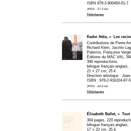
ISBN
978-2-900450-01-7
JPEG - 27.3 kio
Télécharger
Kader Attia, «
Les racin
Contributions de Pierre Am
Richard Klein, Jacinto La
Palermo, Françoise Vergè
Éditions du
MAC
VAL
, 36
390 reproductions,
bilingue français-anglais,
21 × 27 cm, 25 €
Direction artistique : Jea
ISBN
: 978-2-916324-97-5
JPEG - 44.8 kio
Télécharger
Élisabeth Ballet, «
Tout
304 pages, 220 reproducti
bilingue français-anglais,
17 × 22 cm, 25 €.