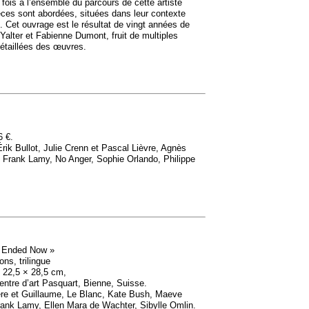
 fois à l’ensemble du parcours de cette artiste
èces sont abordées, situées dans leur contexte
al. Cet ouvrage est le résultat de vingt années de
alter et Fabienne Dumont, fruit de multiples
étaillées des œuvres.
6 €.
rik Bullot, Julie Crenn et Pascal Lièvre, Agnès
 Frank Lamy, No Anger, Sophie Orlando, Philippe
 Ended Now
»
ns, trilingue
, 22,5 × 28,5 cm,
entre d’art Pasquart, Bienne, Suisse.
re et Guillaume, Le Blanc, Kate Bush, Maeve
Frank Lamy, Ellen Mara de Wachter, Sibylle Omlin.