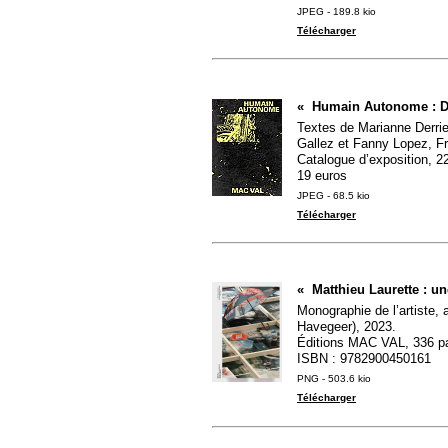
JPEG - 189.8 kio
Télécharger
«
Humain Autonome : D
Textes de Marianne Derrie
Gallez et Fanny Lopez, Fr
Catalogue d’exposition, 2
19 euros
JPEG - 68.5 kio
Télécharger
«
Matthieu Laurette : u
Monographie de l’artiste,
Havegeer), 2023.
Éditions
MAC
VAL
, 336 p
ISBN
: 9782900450161
PNG - 503.6 kio
Télécharger