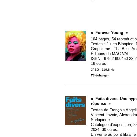
«
Forever Young
»
104 pages, 54 reproductio
Textes : Julien Blanpied,
Graphisme : The Bells Ang
Éditions du
MAC
VAL
ISBN
: 978-2-900450-22-2
18 euros
JPEG - 116.8 kio
Télécharger
«
Faits divers. Une hypo
réponse
»
Textes de François Angelier
Vincent Lavoie, Alexandra 
Surlapierre.
Catalogue d’exposition, 
2024, 30 euros.
En vente au point librairi