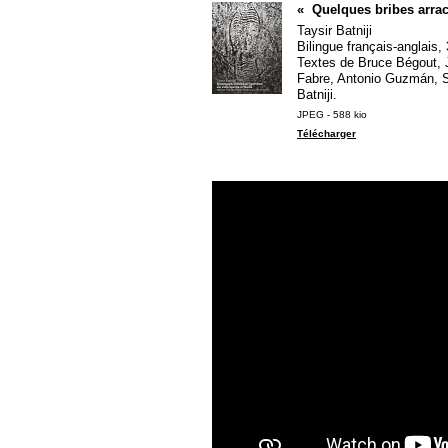
«
Quelques bribes arrac
Taysir Batniji
Bilingue français-anglais
Textes de Bruce Bégout, J
Fabre, Antonio Guzmán, S
Batniji.
JPEG - 588 kio
Télécharger