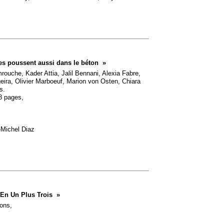
es poussent aussi dans le béton
»
rouche, Kader Attia, Jalil Bennani, Alexia Fabre,
geira, Olivier Marboeuf, Marion von Osten, Chiara
s.
8 pages,
n-Michel Diaz
 En Un Plus Trois
»
ons,