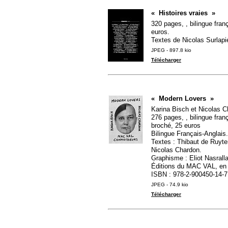
«
Histoires vraies
»
320 pages, , bilingue fran
euros.
Textes de Nicolas Surlapi
JPEG - 897.8 kio
Télécharger
«
Modern Lovers
»
Karina Bisch et Nicolas 
276 pages, , bilingue fran
broché, 25 euros
Bilingue Français-Anglais.
Textes : Thibaut de Ruyte
Nicolas Chardon.
Graphisme : Eliot Nasralla
Éditions du
MAC
VAL
, en
ISBN
: 978-2-900450-14-7
JPEG - 74.9 kio
Télécharger