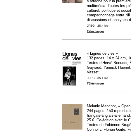
s’attache pour la première
multimédia. Toutes les pi
culturel, politique et soci
compagnonnage entre Nil Y
discussions et analyses d
JPEG - 28.4 kio
Télécharger
«
Lignes de vies
»
132 pages, 14 x 24 cm, 1
Textes d’Hervé Bonucci, É
Gayraud, Yannick Haenel,
Vasset.
JPEG - 35.1 kio
Télécharger
Melanie Manchot, «
Open
244 pages, 150 reproductio
français-anglais-allemand
25 €. Co-édition avec le C
Textes de Fabienne Brugè
Connolly, Florian Gaité, 