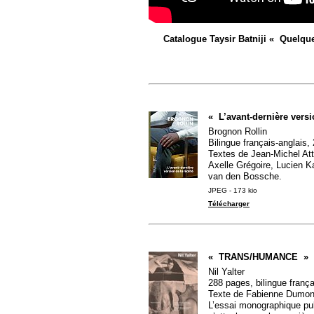
Catalogue Taysir Batniji «
Quelque
«
L’avant-dernière versi
Brognon Rollin
Bilingue français-anglais
Textes de Jean-Michel Att
Axelle Grégoire, Lucien Ka
van den Bossche.
JPEG - 173 kio
Télécharger
«
TRANS
/
HUMANCE
»
Nil Yalter
288 pages, bilingue frança
Texte de Fabienne Dumon
L’essai monographique pub