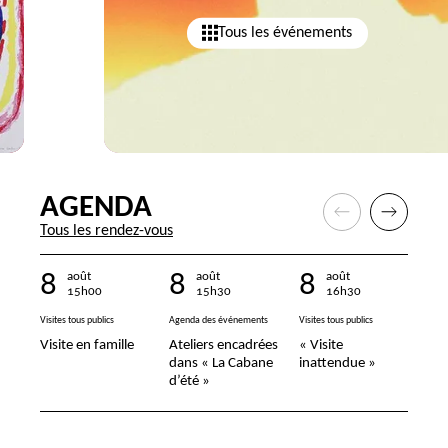
Tous les événements
AGENDA
Tous les rendez-vous
8
8
8
9
août
août
août
15
h
00
15
h
30
16
h
30
Visites tous publics
Agenda des événements
Visites tous publics
Visit
Visite en famille
Ateliers encadrées
« Visite
Vis
dans « La Cabane
inattendue »
d’été »