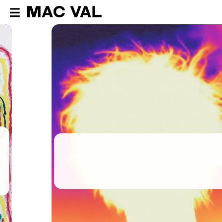
«
Le genre idéal
»
«
Tu hurles quelque chose à la mode
»
de Fabienne Gaston-Dreyfus
«
Ici grand ouvert
», exposition de
SMITH
«
Ici grand ouvert
»,
exposition de
SMITH