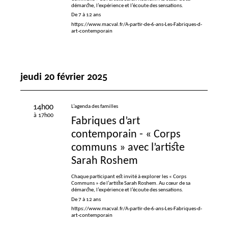
démarche, l’expérience et l’écoute des sensations.
De 7 à 12 ans
https://www.macval.fr/A-partir-de-6-ans-Les-Fabriques-d-
art-contemporain
jeudi 20 février 2025
14h00
L’agenda des familles
à 17h00
Fabriques d’art
contemporain - «
Corps
communs
» avec l’artiste
Sarah Roshem
Chaque participant est invité à explorer les «
Corps
Communs
» de l’artiste Sarah Roshem. Au cœur de sa
démarche, l’expérience et l’écoute des sensations.
De 7 à 12 ans
https://www.macval.fr/A-partir-de-6-ans-Les-Fabriques-d-
art-contemporain