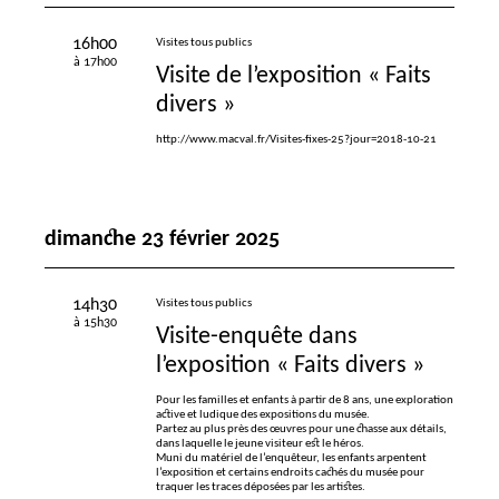
16h00
Visites tous publics
à 17h00
Visite de l’exposition «
Faits
divers
»
http://www.macval.fr/Visites-fixes-25?jour=2018-10-21
dimanche 23 février 2025
14h30
Visites tous publics
à 15h30
Visite-enquête dans
l’exposition «
Faits divers
»
Pour les familles et enfants à partir de 8 ans, une exploration
active et ludique des expositions du musée.
Partez au plus près des œuvres pour une chasse aux détails,
dans laquelle le jeune visiteur est le héros.
Muni du matériel de l’enquêteur, les enfants arpentent
l’exposition et certains endroits cachés du musée pour
traquer les traces déposées par les artistes.