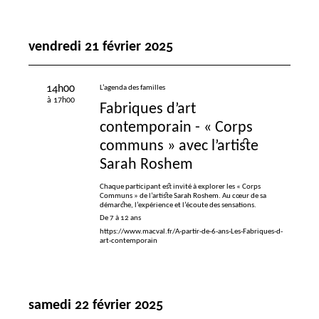
vendredi 21 février 2025
14h00
L’agenda des familles
à 17h00
Fabriques d’art
contemporain - «
Corps
communs
» avec l’artiste
Sarah Roshem
Chaque participant est invité à explorer les «
Corps
Communs
» de l’artiste Sarah Roshem. Au cœur de sa
démarche, l’expérience et l’écoute des sensations.
De 7 à 12 ans
https://www.macval.fr/A-partir-de-6-ans-Les-Fabriques-d-
art-contemporain
samedi 22 février 2025