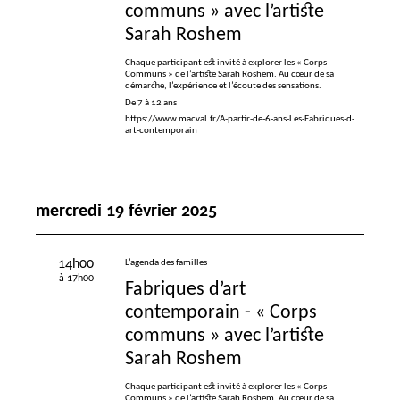
communs
» avec l’artiste
Sarah Roshem
Chaque participant est invité à explorer les «
Corps
Communs
» de l’artiste Sarah Roshem. Au cœur de sa
démarche, l’expérience et l’écoute des sensations.
De 7 à 12 ans
https://www.macval.fr/A-partir-de-6-ans-Les-Fabriques-d-
art-contemporain
mercredi 19 février 2025
14h00
L’agenda des familles
à 17h00
Fabriques d’art
contemporain - «
Corps
communs
» avec l’artiste
Sarah Roshem
Chaque participant est invité à explorer les «
Corps
Communs
» de l’artiste Sarah Roshem. Au cœur de sa