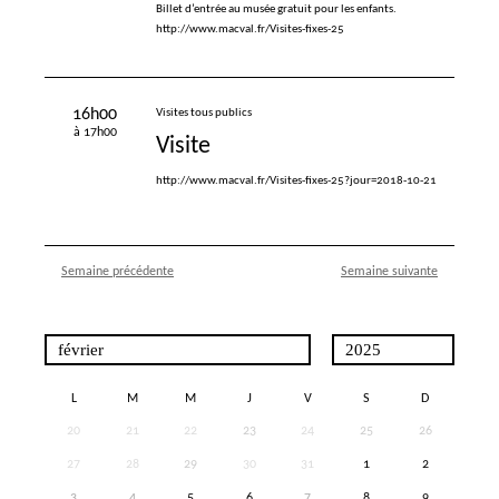
Billet d’entrée au musée gratuit pour les enfants.
http://www.macval.fr/Visites-fixes-25
16h00
Visites tous publics
à 17h00
Visite
http://www.macval.fr/Visites-fixes-25?jour=2018-10-21
Semaine précédente
Semaine suivante
L
M
M
J
V
S
D
20
21
22
23
24
25
26
27
28
29
30
31
1
2
3
4
5
6
7
8
9